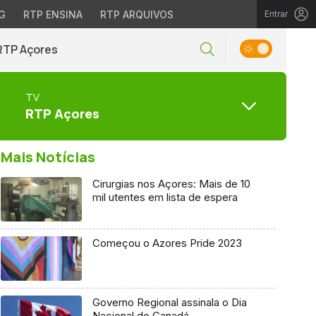
G
RTP ENSINA
RTP ARQUIVOS
Entrar
RTP Açores
TV
RTP Açores
Mais Notícias
Cirurgias nos Açores: Mais de 10
mil utentes em lista de espera
Começou o Azores Pride 2023
Governo Regional assinala o Dia
Nacional do Canadá