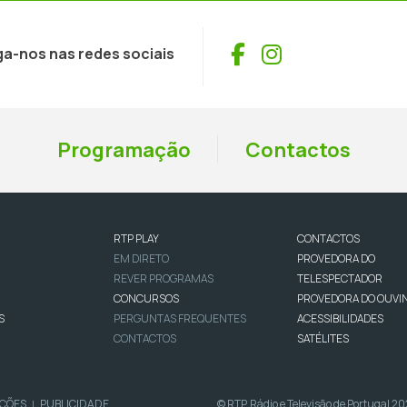
Facebook
Instagram
ga-nos nas redes sociais
Programação
Contactos
RTP PLAY
CONTACTOS
EM DIRETO
PROVEDORA DO
REVER PROGRAMAS
TELESPECTADOR
CONCURSOS
PROVEDORA DO OUVI
S
PERGUNTAS FREQUENTES
ACESSIBILIDADES
CONTACTOS
SATÉLITES
IÇÕES
PUBLICIDADE
© RTP, Rádio e Televisão de Portugal 2
|