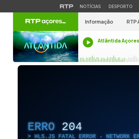
NOTÍCIAS
DESPORTO
Informação
RTP 
Atlântida Açore
ERRO
204
HLS.JS FATAL ERROR - NETWORK E