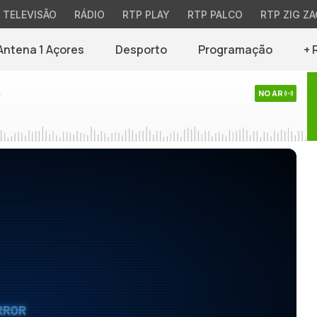
TELEVISÃO
RÁDIO
RTP PLAY
RTP PALCO
RTP ZIG ZA
Antena 1 Açores
Desporto
Programação
+ 
s
NO AR
RROR