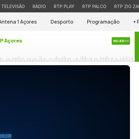
TELEVISÃO
RÁDIO
RTP PLAY
RTP PALCO
RTP ZIG ZA
Antena 1 Açores
Desporto
Programação
+ 
TP Açores
NO AR
RROR