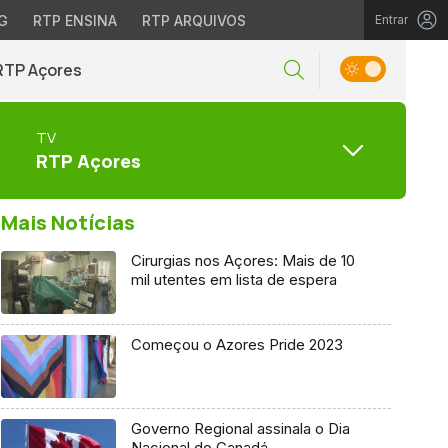
G
RTP ENSINA
RTP ARQUIVOS
Entrar
RTP Açores
TV
RTP Açores
Mais Notícias
Cirurgias nos Açores: Mais de 10
mil utentes em lista de espera
Começou o Azores Pride 2023
Governo Regional assinala o Dia
Nacional do Canadá