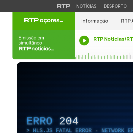
NOTÍCIAS
DESPORTO
Informação
RTP 
RTP Noticias/R
ERRO
204
HLS.JS FATAL ERROR - NETWORK E