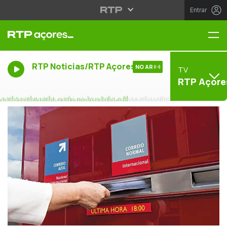
Entrar
Me
RTP Noticias/RTP Açores
NO AR
TV
RTP Açore