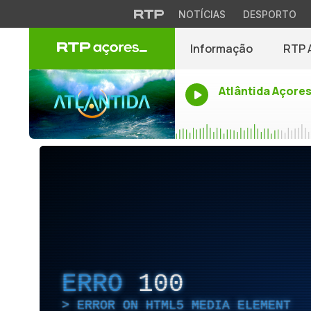
NOTÍCIAS
DESPORTO
Informação
RTP 
Atlântida Açore
ERRO
100
ERROR ON HTML5 MEDIA ELEMENT