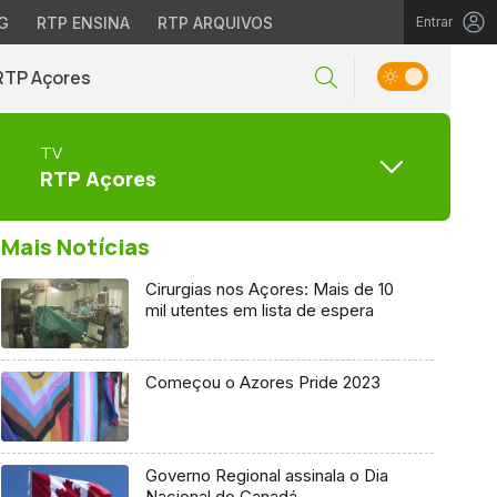
G
RTP ENSINA
RTP ARQUIVOS
Entrar
RTP Açores
TV
RTP Açores
Mais Notícias
Cirurgias nos Açores: Mais de 10
mil utentes em lista de espera
Começou o Azores Pride 2023
Governo Regional assinala o Dia
Nacional do Canadá