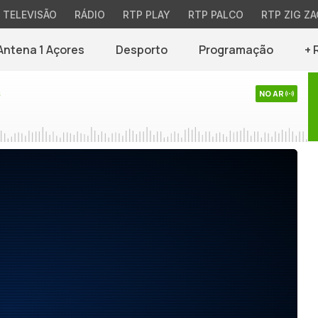
TELEVISÃO
RÁDIO
RTP PLAY
RTP PALCO
RTP ZIG ZA
Antena 1 Açores
Desporto
Programação
+ 
s
NO AR