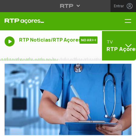
Entrar
Me
RTP Noticias/RTP Açores
NO AR
TV
RTP Açore