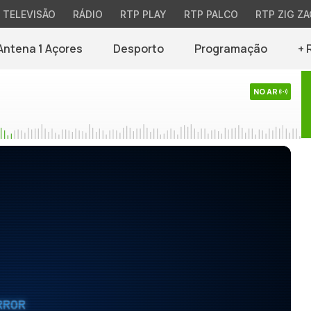
TELEVISÃO
RÁDIO
RTP PLAY
RTP PALCO
RTP ZIG ZA
Antena 1 Açores
Desporto
Programação
+ 
NO AR
RROR