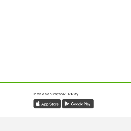
Instale a aplicação
RTP Play