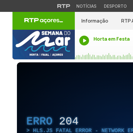
NOTÍCIAS
DESPORTO
Informação
RTP 
Horta em Festa
ERRO
204
HLS.JS FATAL ERROR - NETWORK E