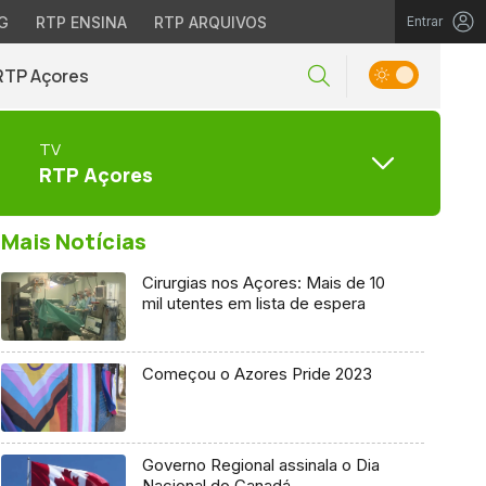
G
RTP ENSINA
RTP ARQUIVOS
Entrar
RTP Açores
TV
RTP Açores
Mais Notícias
Cirurgias nos Açores: Mais de 10
mil utentes em lista de espera
Começou o Azores Pride 2023
Governo Regional assinala o Dia
Nacional do Canadá