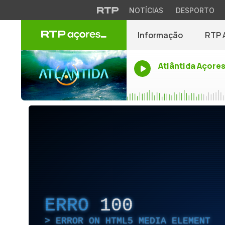
NOTÍCIAS
DESPORTO
Informação
RTP 
Atlântida Açore
ERRO
100
ERROR ON HTML5 MEDIA ELEMENT