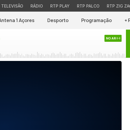
TELEVISÃO
RÁDIO
RTP PLAY
RTP PALCO
RTP ZIG ZA
Antena 1 Açores
Desporto
Programação
+ 
s
NO AR