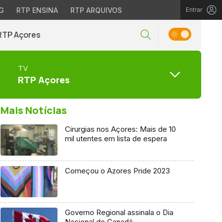
G
RTP ENSINA
RTP ARQUIVOS
Entrar
RTP Açores
TV
RTP Açores
Mais Notícias
Cirurgias nos Açores: Mais de 10
mil utentes em lista de espera
Começou o Azores Pride 2023
Governo Regional assinala o Dia
Nacional do Canadá