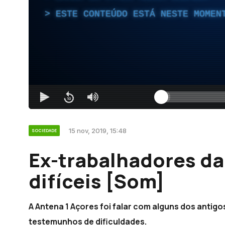
ESTE CONTEÚDO ESTÁ NESTE MOMEN
15 nov, 2019, 15:48
SOCIEDADE
Ex-trabalhadores d
difíceis [Som]
A Antena 1 Açores foi falar com alguns dos anti
testemunhos de dificuldades.