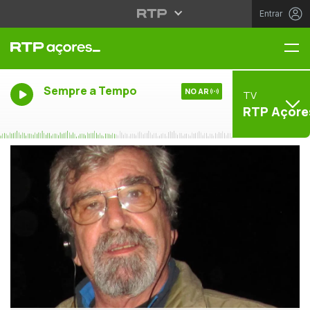
Entrar
Me
Sempre a Tempo
NO AR
TV
RTP Açore