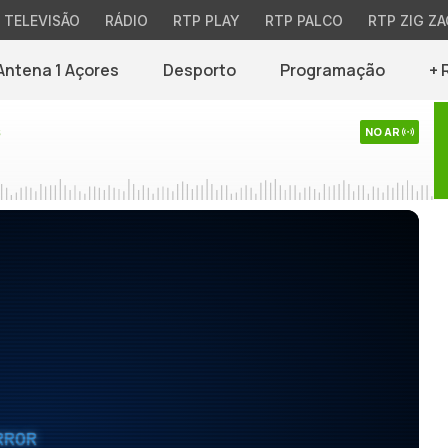
TELEVISÃO
RÁDIO
RTP PLAY
RTP PALCO
RTP ZIG ZA
Antena 1 Açores
Desporto
Programação
+ 
s
NO AR
RROR