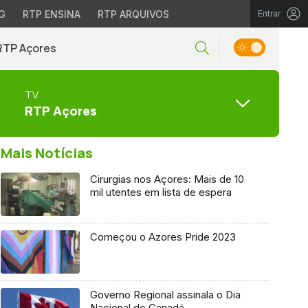
G
RTP ENSINA
RTP ARQUIVOS
Entrar
RTP Açores
TV
RTP Açores
Mais Notícias
Cirurgias nos Açores: Mais de 10
mil utentes em lista de espera
Começou o Azores Pride 2023
Governo Regional assinala o Dia
Nacional do Canadá