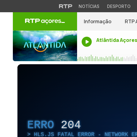
NOTÍCIAS
DESPORTO
Informação
RTP 
Atlântida Açore
ERRO
204
HLS.JS FATAL ERROR - NETWORK E