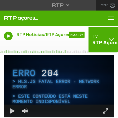
Entrar
Me
RTP Noticias/RTP Açores
NO AR
TV
RTP Açore
ERRO
204
HLS.JS FATAL ERROR - NETWORK
ERROR
ESTE CONTEÚDO ESTÁ NESTE
MOMENTO INDISPONÍVEL