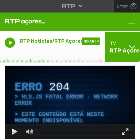
Entrar
Me
RTP Noticias/RTP Açores
NO AR
TV
RTP Açore
ERRO
204
HLS.JS FATAL ERROR - NETWORK
ERROR
ESTE CONTEÚDO ESTÁ NESTE
MOMENTO INDISPONÍVEL