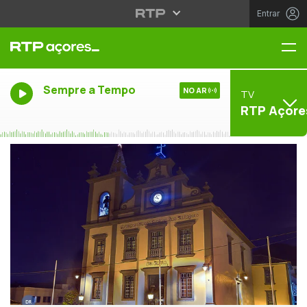
Entrar
Me
Sempre a Tempo
NO AR
TV
RTP Açore