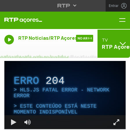
Entrar
Me
RTP Noticias/RTP Açores
NO AR
TV
RTP Açore
ERRO
204
HLS.JS FATAL ERROR - NETWORK
ERROR
ESTE CONTEÚDO ESTÁ NESTE
MOMENTO INDISPONÍVEL