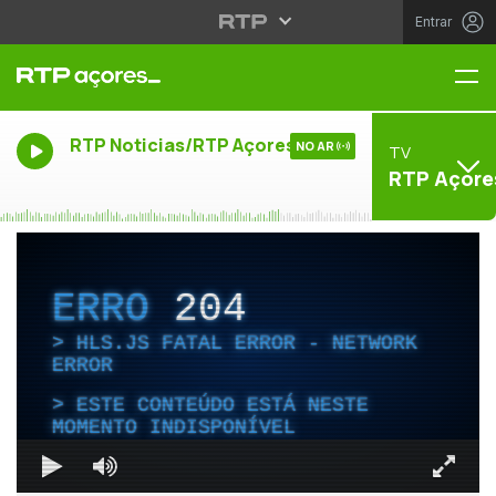
Entrar
Me
RTP Noticias/RTP Açores
NO AR
TV
RTP Açore
ERRO
204
HLS.JS FATAL ERROR - NETWORK
ERROR
ESTE CONTEÚDO ESTÁ NESTE
MOMENTO INDISPONÍVEL