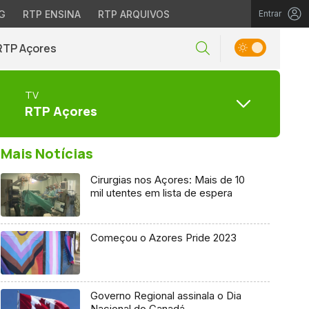
G
RTP ENSINA
RTP ARQUIVOS
Entrar
RTP Açores
TV
RTP Açores
Mais Notícias
Cirurgias nos Açores: Mais de 10
mil utentes em lista de espera
Começou o Azores Pride 2023
Governo Regional assinala o Dia
Nacional do Canadá