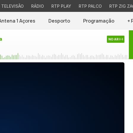
TELEVISÃO
RÁDIO
RTP PLAY
RTP PALCO
RTP ZIG ZA
Antena 1 Açores
Desporto
Programação
+ 
a
NO AR