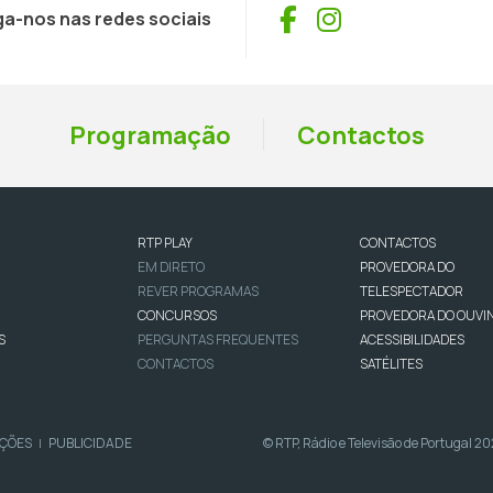
Facebook
Instagram
ga-nos nas redes sociais
Programação
Contactos
RTP PLAY
CONTACTOS
EM DIRETO
PROVEDORA DO
REVER PROGRAMAS
TELESPECTADOR
CONCURSOS
PROVEDORA DO OUVI
S
PERGUNTAS FREQUENTES
ACESSIBILIDADES
CONTACTOS
SATÉLITES
IÇÕES
PUBLICIDADE
© RTP, Rádio e Televisão de Portugal 2
|