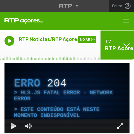
Entrar
Me
RTP Noticias/RTP Açores
NO AR
TV
RTP Açore
ERRO
204
HLS.JS FATAL ERROR - NETWORK
ERROR
ESTE CONTEÚDO ESTÁ NESTE
MOMENTO INDISPONÍVEL