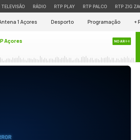
TELEVISÃO
RÁDIO
RTP PLAY
RTP PALCO
RTP ZIG ZA
Antena 1 Açores
Desporto
Programação
+ 
TP Açores
NO AR
RROR