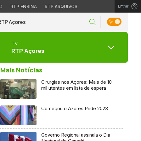
G
RTP ENSINA
RTP ARQUIVOS
Entrar
RTP Açores
TV
RTP Açores
Mais Notícias
Cirurgias nos Açores: Mais de 10
mil utentes em lista de espera
Começou o Azores Pride 2023
Governo Regional assinala o Dia
Nacional do Canadá