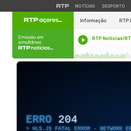
NOTÍCIAS
DESPORTO
Informação
RTP 
RTP Noticias/R
ERRO
204
HLS.JS FATAL ERROR - NETWORK E