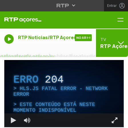
Entrar
Me
RTP Noticias/RTP Açores
NO AR
TV
RTP Açore
ERRO
204
HLS.JS FATAL ERROR - NETWORK
ERROR
ESTE CONTEÚDO ESTÁ NESTE
MOMENTO INDISPONÍVEL