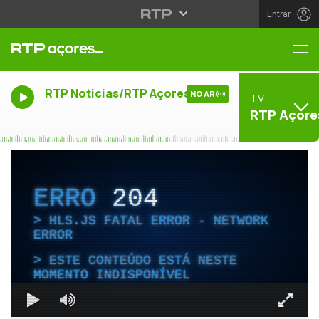
Entrar
Me
RTP Noticias/RTP Açores
NO AR
TV
RTP Açore
ERRO
204
HLS.JS FATAL ERROR - NETWORK
ERROR
ESTE CONTEÚDO ESTÁ NESTE
MOMENTO INDISPONÍVEL