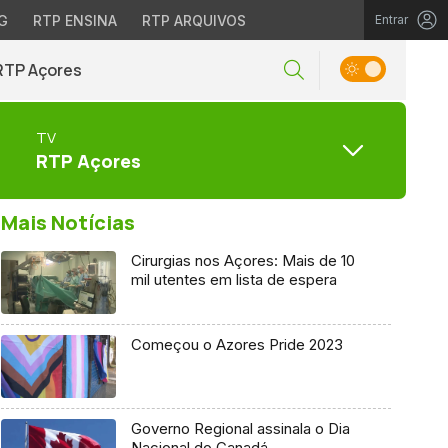
G
RTP ENSINA
RTP ARQUIVOS
Entrar
RTP Açores
TV
RTP Açores
Mais Notícias
Cirurgias nos Açores: Mais de 10
mil utentes em lista de espera
Começou o Azores Pride 2023
Governo Regional assinala o Dia
Nacional do Canadá