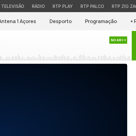
TELEVISÃO
RÁDIO
RTP PLAY
RTP PALCO
RTP ZIG ZA
Antena 1 Açores
Desporto
Programação
+ 
s
NO AR