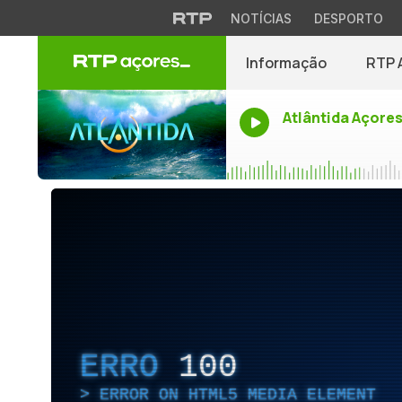
NOTÍCIAS
DESPORTO
Informação
RTP 
Atlântida Açore
ERRO
100
ERROR ON HTML5 MEDIA ELEMENT