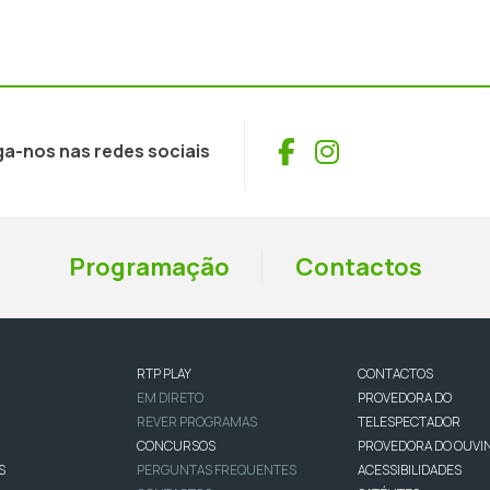
Facebook
Instagram
ga-nos nas redes sociais
Programação
Contactos
RTP PLAY
CONTACTOS
EM DIRETO
PROVEDORA DO
REVER PROGRAMAS
TELESPECTADOR
CONCURSOS
PROVEDORA DO OUVI
S
PERGUNTAS FREQUENTES
ACESSIBILIDADES