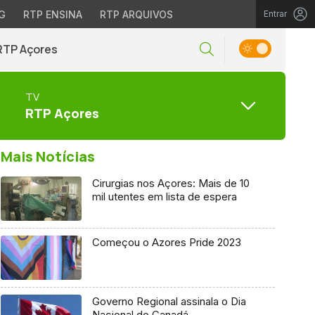
G
RTP ENSINA
RTP ARQUIVOS
Entrar
RTP Açores
TV
RTP Açores
Mais Notícias
Cirurgias nos Açores: Mais de 10
mil utentes em lista de espera
Começou o Azores Pride 2023
Governo Regional assinala o Dia
Nacional do Canadá