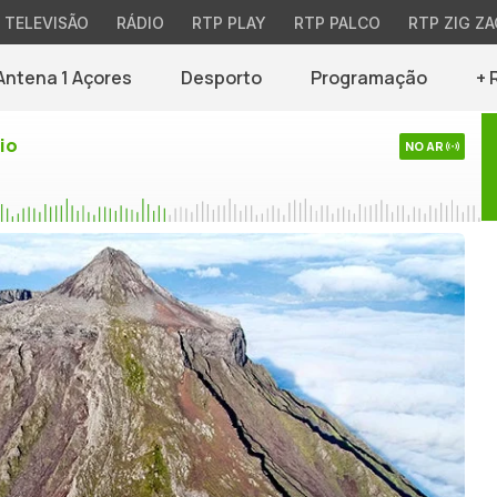
TELEVISÃO
RÁDIO
RTP PLAY
RTP PALCO
RTP ZIG ZA
Antena 1 Açores
Desporto
Programação
+ 
io
NO AR