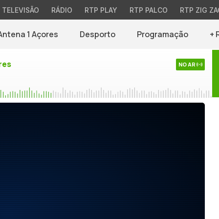
TELEVISÃO
RÁDIO
RTP PLAY
RTP PALCO
RTP ZIG ZA
Antena 1 Açores
Desporto
Programação
+ 
res
NO AR