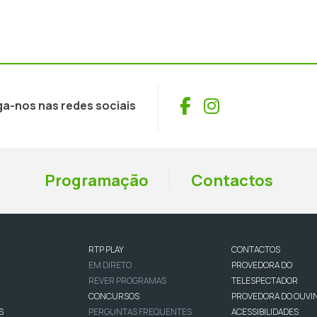
Facebook
Instagram
ga-nos nas redes sociais
Programação
Contactos
RTP PLAY
CONTACTOS
EM DIRETO
PROVEDORA DO
REVER PROGRAMAS
TELESPECTADOR
CONCURSOS
PROVEDORA DO OUVI
S
PERGUNTAS FREQUENTES
ACESSIBILIDADES