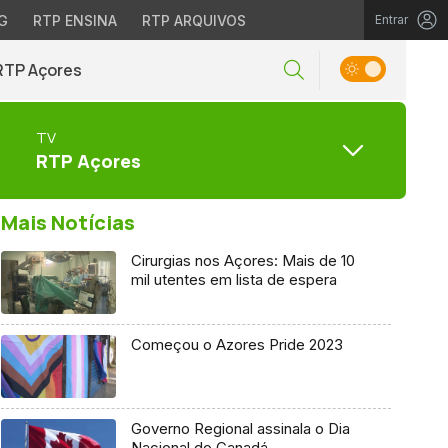
G
RTP ENSINA
RTP ARQUIVOS
Entrar
RTP Açores
TV
RTP Açores
Mais Notícias
Cirurgias nos Açores: Mais de 10
mil utentes em lista de espera
Começou o Azores Pride 2023
Governo Regional assinala o Dia
Nacional do Canadá