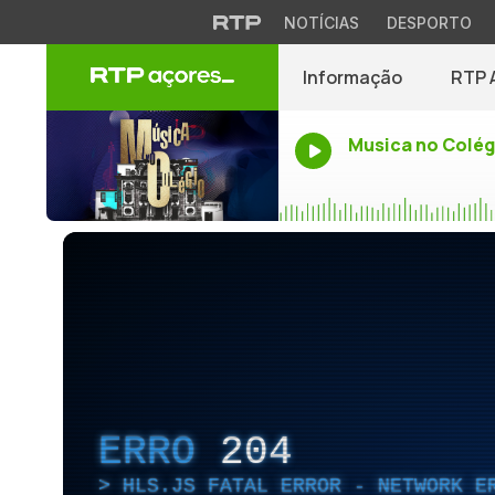
NOTÍCIAS
DESPORTO
Informação
RTP 
Musica no Colég
ERRO
204
HLS.JS FATAL ERROR - NETWORK E