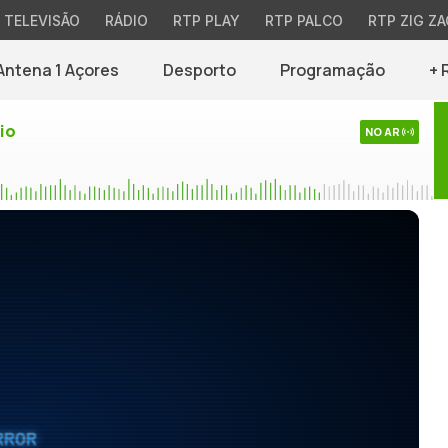
TELEVISÃO
RÁDIO
RTP PLAY
RTP PALCO
RTP ZIG ZA
Antena 1 Açores
Desporto
Programação
+ 
io
NO AR
RROR