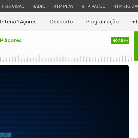
TELEVISÃO
RÁDIO
RTP PLAY
RTP PALCO
RTP ZIG ZA
Antena 1 Açores
Desporto
Programação
+ 
TP Açores
NO AR
RROR