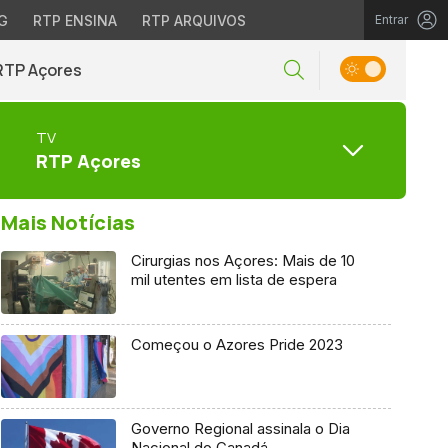
G
RTP ENSINA
RTP ARQUIVOS
Entrar
RTP Açores
TV
RTP Açores
Mais Notícias
Cirurgias nos Açores: Mais de 10
mil utentes em lista de espera
Começou o Azores Pride 2023
Governo Regional assinala o Dia
Nacional do Canadá