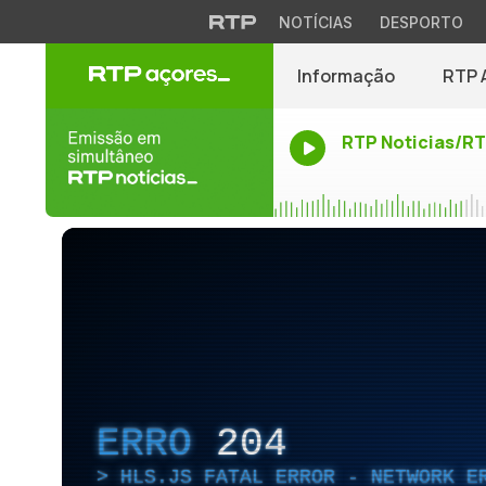
NOTÍCIAS
DESPORTO
Informação
RTP 
RTP Noticias/R
ERRO
204
HLS.JS FATAL ERROR - NETWORK E