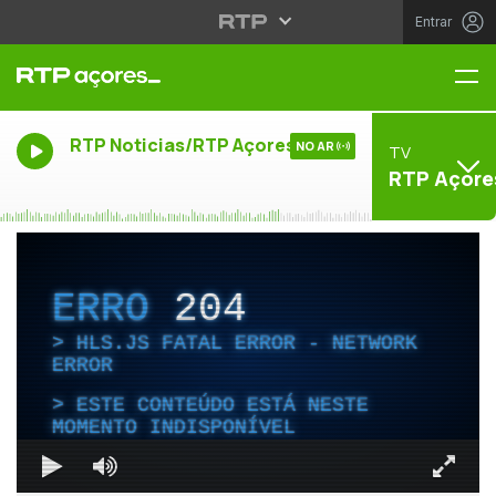
Entrar
Me
RTP Noticias/RTP Açores
NO AR
TV
RTP Açore
ERRO
204
HLS.JS FATAL ERROR - NETWORK
ERROR
ESTE CONTEÚDO ESTÁ NESTE
MOMENTO INDISPONÍVEL