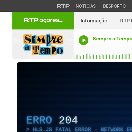
NOTÍCIAS
DESPORTO
Informação
RTP 
Sempre a Temp
ERRO
204
HLS.JS FATAL ERROR - NETWORK E