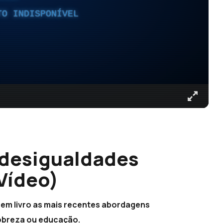
TO INDISPONÍVEL
 desigualdades
Vídeo)
 em livro as mais recentes abordagens
pobreza ou educação.