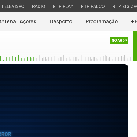
TELEVISÃO
RÁDIO
RTP PLAY
RTP PALCO
RTP ZIG ZA
Antena 1 Açores
Desporto
Programação
+ 
o
NO AR
RROR