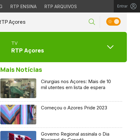
G
RTP ENSINA
RTP ARQUIVOS
Entrar
RTP Açores
TV
RTP Açores
Mais Notícias
Cirurgias nos Açores: Mais de 10
mil utentes em lista de espera
Começou o Azores Pride 2023
Governo Regional assinala o Dia
Nacional do Canadá