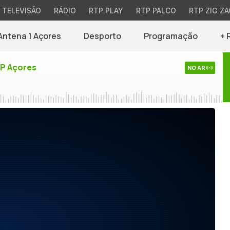
TELEVISÃO
RÁDIO
RTP PLAY
RTP PALCO
RTP ZIG ZA
Antena 1 Açores
Desporto
Programação
+ 
TP Açores
NO AR