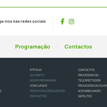
Facebook
Instagram
ga-nos nas redes sociais
Programação
Contactos
RTP PLAY
CONTACTOS
EM DIRETO
PROVEDORA DO
REVER PROGRAMAS
TELESPECTADOR
CONCURSOS
PROVEDORA DO OUVI
S
PERGUNTAS FREQUENTES
ACESSIBILIDADES
CONTACTOS
SATÉLITES