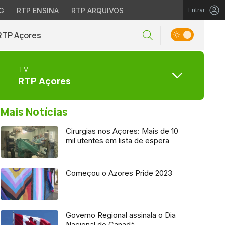
G
RTP ENSINA
RTP ARQUIVOS
Entrar
RTP Açores
TV
RTP Açores
Mais Notícias
Cirurgias nos Açores: Mais de 10
mil utentes em lista de espera
Começou o Azores Pride 2023
Governo Regional assinala o Dia
Nacional do Canadá