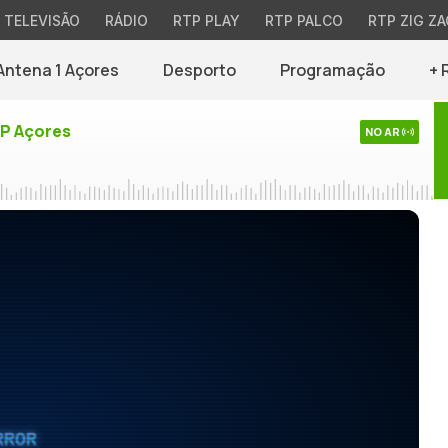
TELEVISÃO
RÁDIO
RTP PLAY
RTP PALCO
RTP ZIG ZA
Antena 1 Açores
Desporto
Programação
+ 
TP Açores
NO AR
RROR