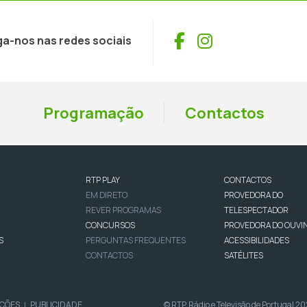
Facebook
Instagram
ga-nos nas redes sociais
Programação
Contactos
RTP PLAY
CONTACTOS
EM DIRETO
PROVEDORA DO
REVER PROGRAMAS
TELESPECTADOR
CONCURSOS
PROVEDORA DO OUVI
S
PERGUNTAS FREQUENTES
ACESSIBILIDADES
CONTACTOS
SATÉLITES
IÇÕES
PUBLICIDADE
© RTP, Rádio e Televisão de Portugal 2
|