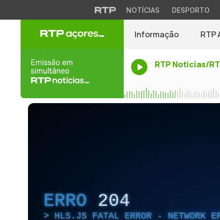
NOTÍCIAS
DESPORTO
Informação
RTP 
RTP Noticias/R
ERRO
204
HLS.JS FATAL ERROR - NETWORK E