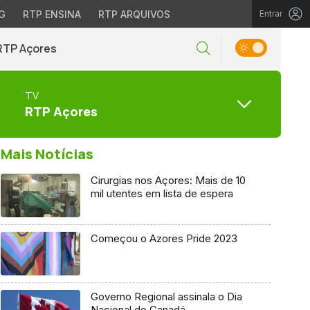
G
RTP ENSINA
RTP ARQUIVOS
Entrar
RTP Açores
TV
RTP Açores
Mais Notícias
Cirurgias nos Açores: Mais de 10
mil utentes em lista de espera
Começou o Azores Pride 2023
Governo Regional assinala o Dia
Nacional do Canadá