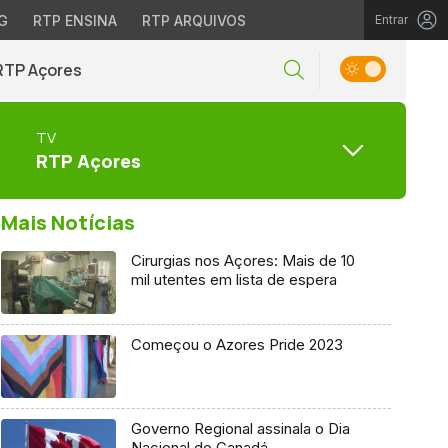
G
RTP ENSINA
RTP ARQUIVOS
Entrar
RTP Açores
TV
RTP Açores
Mais Notícias
Cirurgias nos Açores: Mais de 10
mil utentes em lista de espera
Começou o Azores Pride 2023
Governo Regional assinala o Dia
Nacional do Canadá