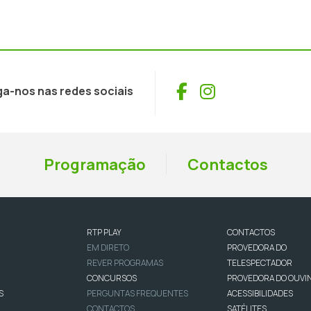
Facebook
Instagram
ga-nos nas redes sociais
Programação
Contactos
RTP PLAY
CONTACTOS
EM DIRETO
PROVEDORA DO
REVER PROGRAMAS
TELESPECTADOR
CONCURSOS
PROVEDORA DO OUVI
S
PERGUNTAS FREQUENTES
ACESSIBILIDADES
CONTACTOS
SATÉLITES