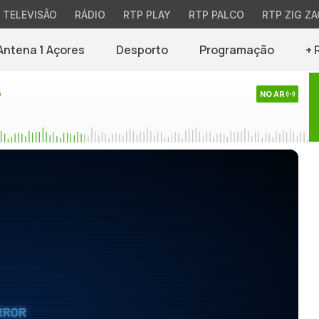
TELEVISÃO
RÁDIO
RTP PLAY
RTP PALCO
RTP ZIG ZA
Antena 1 Açores
Desporto
Programação
+ 
o
NO AR
RROR