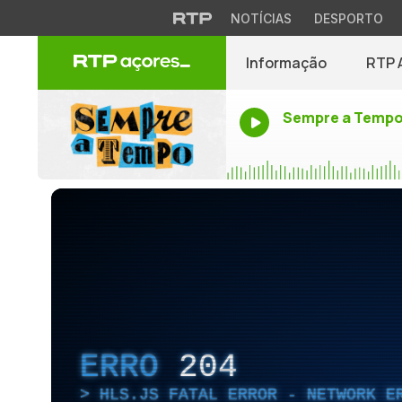
NOTÍCIAS
DESPORTO
Informação
RTP 
Sempre a Temp
ERRO
204
HLS.JS FATAL ERROR - NETWORK E