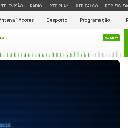
TELEVISÃO
RÁDIO
RTP PLAY
RTP PALCO
RTP ZIG ZA
Antena 1 Açores
Desporto
Programação
+ 
io
NO AR
RROR