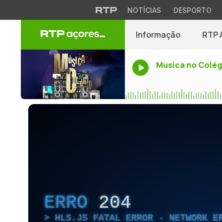
NOTÍCIAS
DESPORTO
Informação
RTP 
Musica no Colég
ERRO
204
HLS.JS FATAL ERROR - NETWORK E