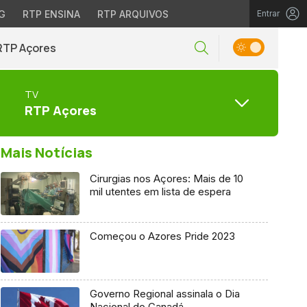
G
RTP ENSINA
RTP ARQUIVOS
Entrar
RTP Açores
TV
RTP Açores
Mais Notícias
Cirurgias nos Açores: Mais de 10
mil utentes em lista de espera
Começou o Azores Pride 2023
Governo Regional assinala o Dia
Nacional do Canadá