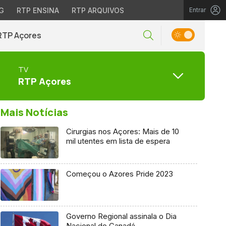
G
RTP ENSINA
RTP ARQUIVOS
Entrar
RTP Açores
TV
RTP Açores
Mais Notícias
Cirurgias nos Açores: Mais de 10
mil utentes em lista de espera
Começou o Azores Pride 2023
Governo Regional assinala o Dia
Nacional do Canadá