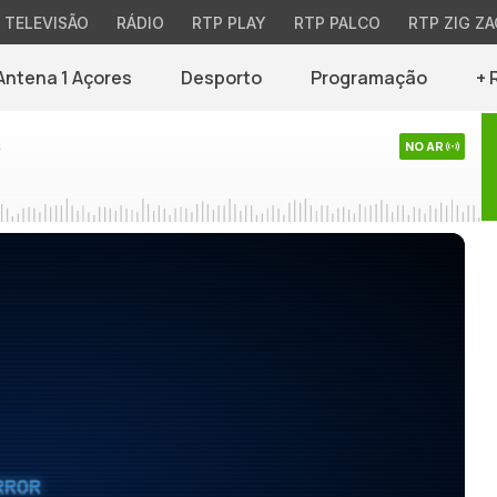
TELEVISÃO
RÁDIO
RTP PLAY
RTP PALCO
RTP ZIG ZA
Antena 1 Açores
Desporto
Programação
+ 
s
NO AR
RROR