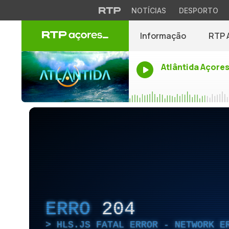
NOTÍCIAS
DESPORTO
Informação
RTP 
Atlântida Açore
ERRO
204
HLS.JS FATAL ERROR - NETWORK E