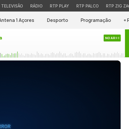
TELEVISÃO
RÁDIO
RTP PLAY
RTP PALCO
RTP ZIG ZA
Antena 1 Açores
Desporto
Programação
+ 
a
NO AR
RROR