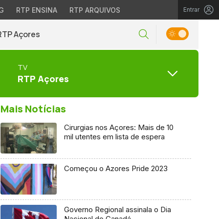
G
RTP ENSINA
RTP ARQUIVOS
Entrar
RTP Açores
TV
RTP Açores
Mais Notícias
Cirurgias nos Açores: Mais de 10
mil utentes em lista de espera
Começou o Azores Pride 2023
Governo Regional assinala o Dia
Nacional do Canadá