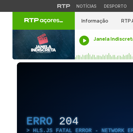
NOTÍCIAS
DESPORTO
Informação
RTP 
Janela Indiscret
ERRO
204
HLS.JS FATAL ERROR - NETWORK E