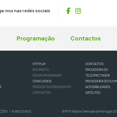
Facebook
Instagram
ga-nos nas redes sociais
Programação
Contactos
RTP PLAY
CONTACTOS
EM DIRETO
PROVEDORA DO
REVER PROGRAMAS
TELESPECTADOR
CONCURSOS
PROVEDORA DO OUVI
S
PERGUNTAS FREQUENTES
ACESSIBILIDADES
CONTACTOS
SATÉLITES
IÇÕES
PUBLICIDADE
© RTP, Rádio e Televisão de Portugal 2
|