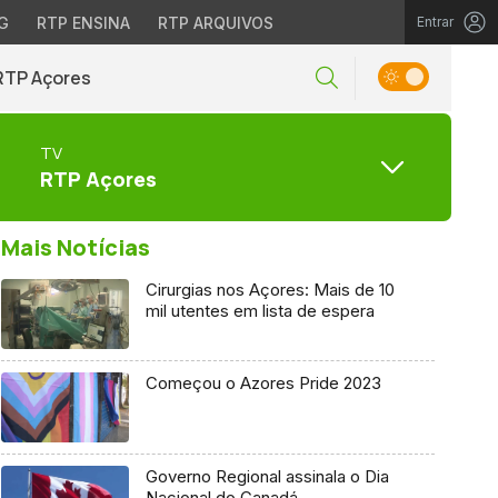
G
RTP ENSINA
RTP ARQUIVOS
Entrar
RTP Açores
TV
RTP Açores
Mais Notícias
Cirurgias nos Açores: Mais de 10
mil utentes em lista de espera
Começou o Azores Pride 2023
Governo Regional assinala o Dia
Nacional do Canadá