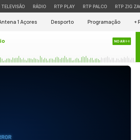
TELEVISÃO
RÁDIO
RTP PLAY
RTP PALCO
RTP ZIG ZA
Antena 1 Açores
Desporto
Programação
+ 
io
NO AR
RROR