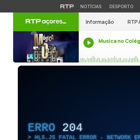
NOTÍCIAS
DESPORTO
Informação
RTP 
Musica no Colég
ERRO
204
HLS.JS FATAL ERROR - NETWORK E