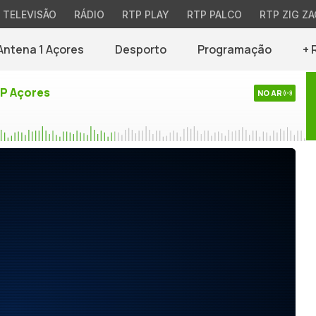
TELEVISÃO
RÁDIO
RTP PLAY
RTP PALCO
RTP ZIG ZA
Antena 1 Açores
Desporto
Programação
+ 
TP Açores
NO AR