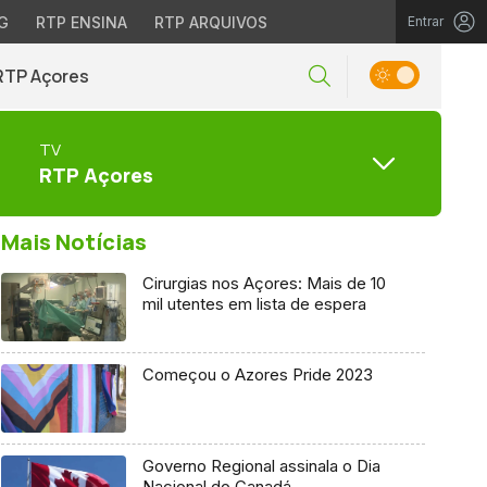
G
RTP ENSINA
RTP ARQUIVOS
Entrar
RTP Açores
TV
RTP Açores
Mais Notícias
Cirurgias nos Açores: Mais de 10
mil utentes em lista de espera
Começou o Azores Pride 2023
Governo Regional assinala o Dia
Nacional do Canadá