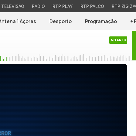
TELEVISÃO
RÁDIO
RTP PLAY
RTP PALCO
RTP ZIG ZA
Antena 1 Açores
Desporto
Programação
+ 
NO AR
RROR