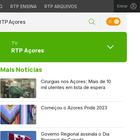
G
RTP ENSINA
RTP ARQUIVOS
Entrar
RTP Açores
TV
RTP Açores
Mais Notícias
Cirurgias nos Açores: Mais de 10
mil utentes em lista de espera
Começou o Azores Pride 2023
Governo Regional assinala o Dia
Nacional do Canadá