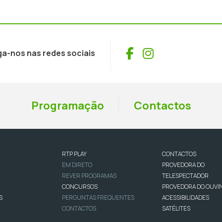
Facebook
Instagram
ga-nos nas redes sociais
Programação
Contactos
RTP PLAY
CONTACTOS
EM DIRETO
PROVEDORA DO
REVER PROGRAMAS
TELESPECTADOR
CONCURSOS
PROVEDORA DO OUVI
S
PERGUNTAS FREQUENTES
ACESSIBILIDADES
CONTACTOS
SATÉLITES