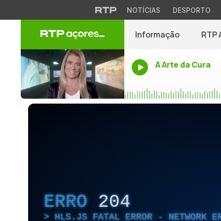
NOTÍCIAS
DESPORTO
Informação
RTP 
A Arte da Cura
ERRO
204
HLS.JS FATAL ERROR - NETWORK E