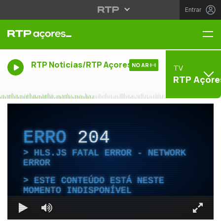
Entrar
Me
RTP Noticias/RTP Açores
NO AR
TV
RTP Açore
ERRO
204
HLS.JS FATAL ERROR - NETWORK
ERROR
ESTE CONTEÚDO ESTÁ NESTE
MOMENTO INDISPONÍVEL