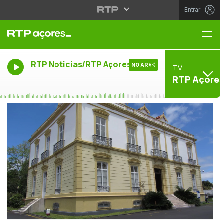
Entrar
Me
RTP Noticias/RTP Açores
NO AR
TV
RTP Açore