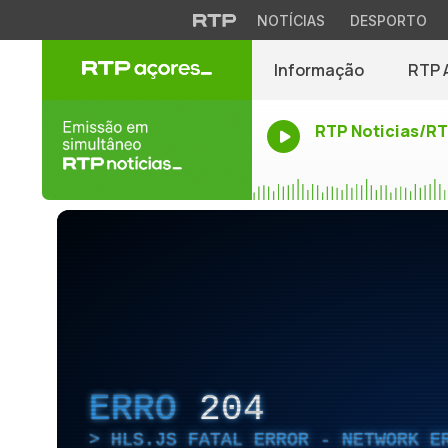
NOTÍCIAS
DESPORTO
Informação
RTP 
RTP Noticias/R
ERRO
204
HLS.JS FATAL ERROR - NETWORK E