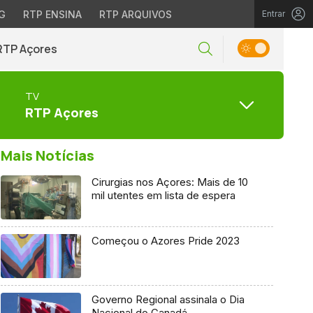
G
RTP ENSINA
RTP ARQUIVOS
Entrar
RTP Açores
TV
RTP Açores
Mais Notícias
Cirurgias nos Açores: Mais de 10
mil utentes em lista de espera
Começou o Azores Pride 2023
Governo Regional assinala o Dia
Nacional do Canadá