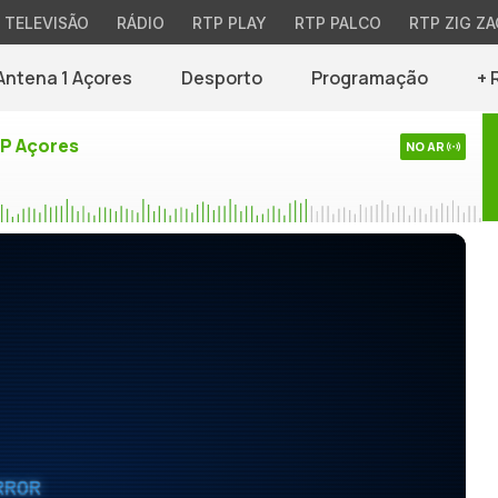
TELEVISÃO
RÁDIO
RTP PLAY
RTP PALCO
RTP ZIG ZA
Antena 1 Açores
Desporto
Programação
+ 
TP Açores
NO AR
RROR