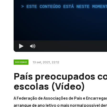
ESTE CONTEÚDO ESTÁ NESTE MOMEN
13 set, 2021, 22:12
SOCIEDADE
País preocupados c
escolas (Vídeo)
A Federação de Associações de Pais e Encarreg
arranque de ano letivo o mais normal possível d