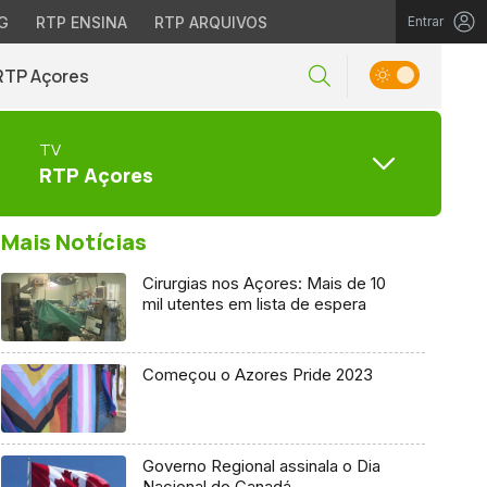
G
RTP ENSINA
RTP ARQUIVOS
Entrar
RTP Açores
TV
RTP Açores
Mais Notícias
Cirurgias nos Açores: Mais de 10
mil utentes em lista de espera
Começou o Azores Pride 2023
Governo Regional assinala o Dia
Nacional do Canadá