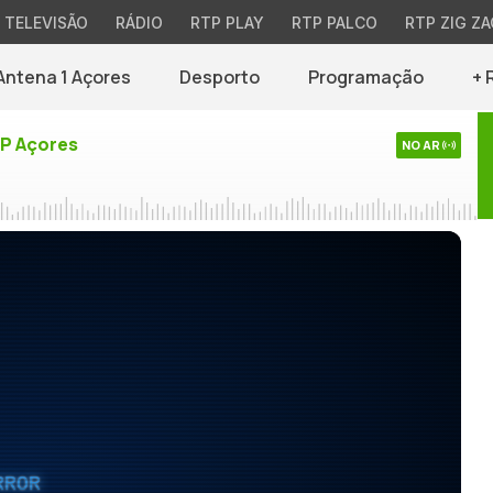
TELEVISÃO
RÁDIO
RTP PLAY
RTP PALCO
RTP ZIG ZA
Antena 1 Açores
Desporto
Programação
+ 
TP Açores
NO AR
RROR