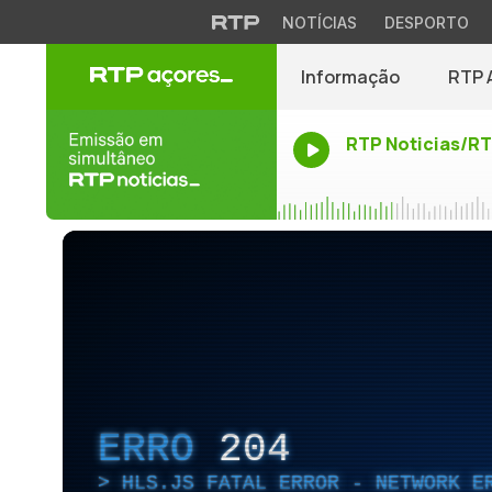
NOTÍCIAS
DESPORTO
Informação
RTP 
RTP Noticias/R
ERRO
204
HLS.JS FATAL ERROR - NETWORK E