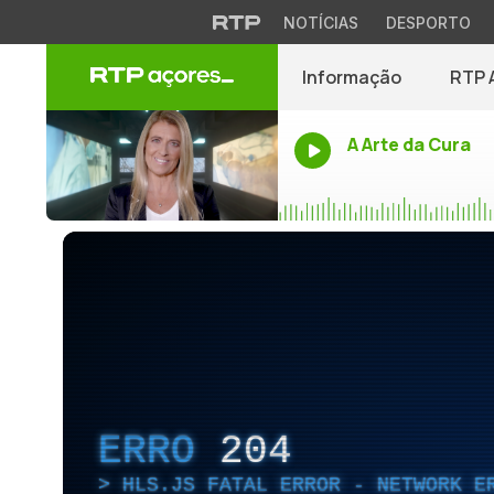
NOTÍCIAS
DESPORTO
Informação
RTP 
A Arte da Cura
ERRO
204
HLS.JS FATAL ERROR - NETWORK E