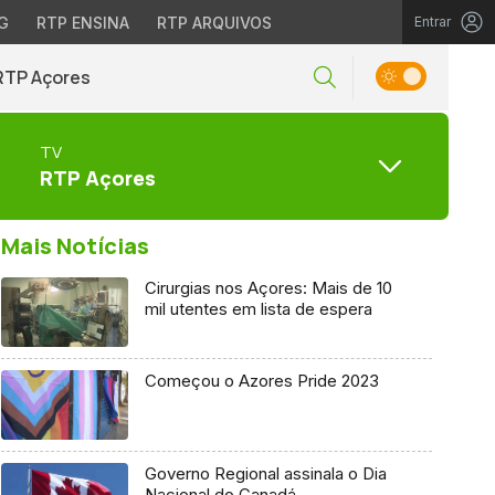
G
RTP ENSINA
RTP ARQUIVOS
Entrar
RTP Açores
TV
RTP Açores
Mais Notícias
Cirurgias nos Açores: Mais de 10
mil utentes em lista de espera
Começou o Azores Pride 2023
Governo Regional assinala o Dia
Nacional do Canadá