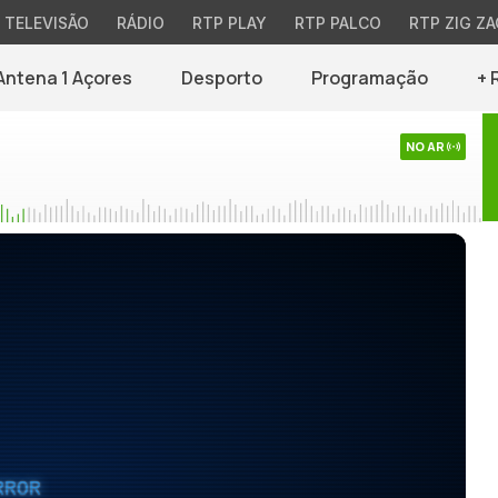
TELEVISÃO
RÁDIO
RTP PLAY
RTP PALCO
RTP ZIG ZA
Antena 1 Açores
Desporto
Programação
+ 
NO AR
RROR