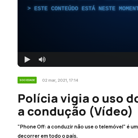
ESTE CONTEÚDO ESTÁ NESTE MOMEN
02 mar, 2021, 17:14
SOCIEDADE
Polícia vigia o uso 
a condução (Vídeo)
"Phone Off: a conduzir não use o telemóvel" é u
decorrer em todo o país.