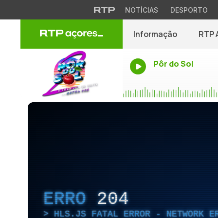
NOTÍCIAS
DESPORTO
Informação
RTP 
Pôr do Sol
ERRO
204
HLS.JS FATAL ERROR - NETWORK E