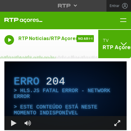
Entrar
Me
RTP Noticias/RTP Açores
NO AR
TV
RTP Açore
ERRO
204
HLS.JS FATAL ERROR - NETWORK
ERROR
ESTE CONTEÚDO ESTÁ NESTE
MOMENTO INDISPONÍVEL