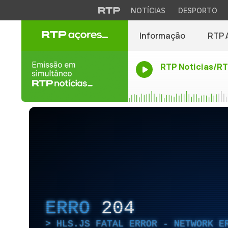
NOTÍCIAS
DESPORTO
Informação
RTP 
RTP Noticias/R
ERRO
204
HLS.JS FATAL ERROR - NETWORK E