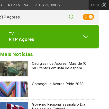
G
RTP ENSINA
RTP ARQUIVOS
Entrar
RTP Açores
TV
RTP Açores
Mais Notícias
Cirurgias nos Açores: Mais de 10
mil utentes em lista de espera
Começou o Azores Pride 2023
Governo Regional assinala o Dia
Nacional do Canadá