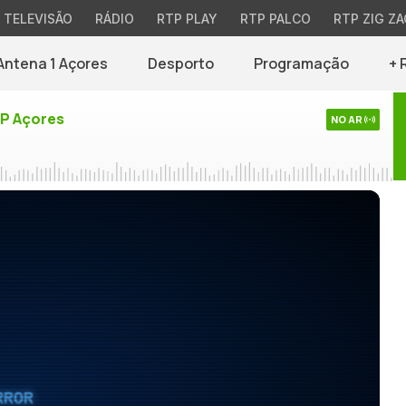
TELEVISÃO
RÁDIO
RTP PLAY
RTP PALCO
RTP ZIG ZA
Antena 1 Açores
Desporto
Programação
+ 
TP Açores
NO AR
RROR