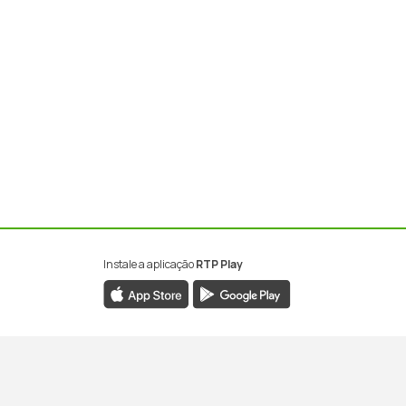
Instale a aplicação
RTP Play