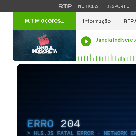
NOTÍCIAS
DESPORTO
Informação
RTP 
Janela Indiscret
ERRO
204
HLS.JS FATAL ERROR - NETWORK E