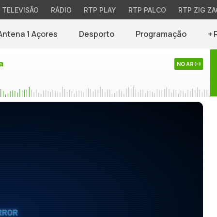
TELEVISÃO
RÁDIO
RTP PLAY
RTP PALCO
RTP ZIG ZA
Antena 1 Açores
Desporto
Programação
+ 
a
NO AR
RROR