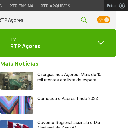
G
RTP ENSINA
RTP ARQUIVOS
Entrar
RTP Açores
TV
RTP Açores
Mais Notícias
Cirurgias nos Açores: Mais de 10
mil utentes em lista de espera
Começou o Azores Pride 2023
Governo Regional assinala o Dia
Nacional do Canadá