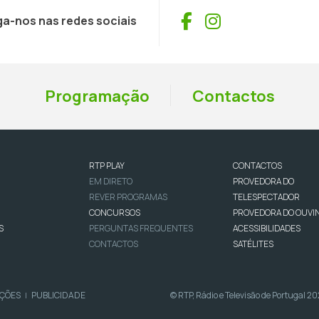
Facebook
Instagram
ga-nos nas redes sociais
Programação
Contactos
RTP PLAY
CONTACTOS
EM DIRETO
PROVEDORA DO
REVER PROGRAMAS
TELESPECTADOR
CONCURSOS
PROVEDORA DO OUVI
S
PERGUNTAS FREQUENTES
ACESSIBILIDADES
CONTACTOS
SATÉLITES
IÇÕES
PUBLICIDADE
© RTP, Rádio e Televisão de Portugal 2
|