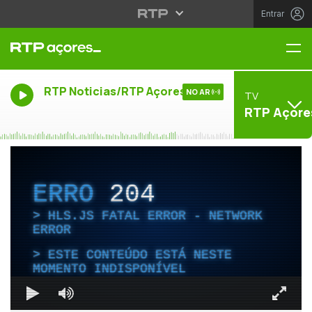
Entrar
Me
RTP Noticias/RTP Açores
NO AR
TV
RTP Açore
ERRO
204
HLS.JS FATAL ERROR - NETWORK
ERROR
ESTE CONTEÚDO ESTÁ NESTE
MOMENTO INDISPONÍVEL