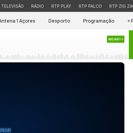
TELEVISÃO
RÁDIO
RTP PLAY
RTP PALCO
RTP ZIG ZA
Antena 1 Açores
Desporto
Programação
+ 
s
NO AR
RROR