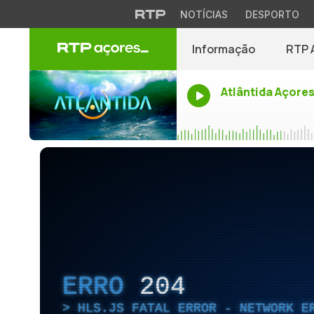
NOTÍCIAS
DESPORTO
Informação
RTP 
Atlântida Açore
ERRO
204
HLS.JS FATAL ERROR - NETWORK E