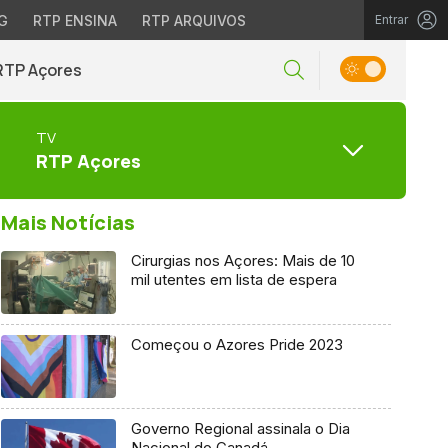
G
RTP ENSINA
RTP ARQUIVOS
Entrar
RTP Açores
TV
RTP Açores
Mais Notícias
Cirurgias nos Açores: Mais de 10
mil utentes em lista de espera
Começou o Azores Pride 2023
Governo Regional assinala o Dia
Nacional do Canadá