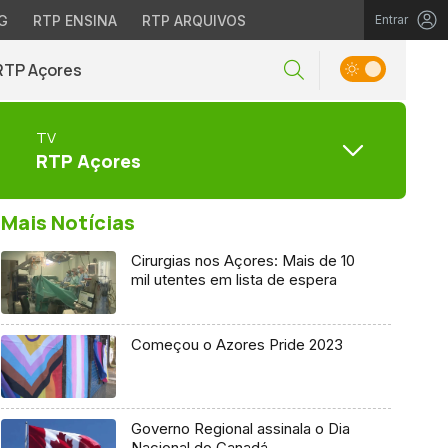
G
RTP ENSINA
RTP ARQUIVOS
Entrar
RTP Açores
TV
RTP Açores
Mais Notícias
Cirurgias nos Açores: Mais de 10
mil utentes em lista de espera
Começou o Azores Pride 2023
Governo Regional assinala o Dia
Nacional do Canadá