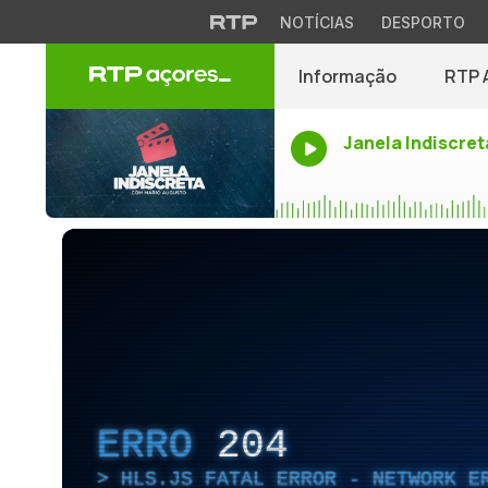
NOTÍCIAS
DESPORTO
Informação
RTP 
Janela Indiscret
ERRO
204
HLS.JS FATAL ERROR - NETWORK E