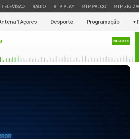
TELEVISÃO
RÁDIO
RTP PLAY
RTP PALCO
RTP ZIG ZA
Antena 1 Açores
Desporto
Programação
+ 
a
NO AR
RROR