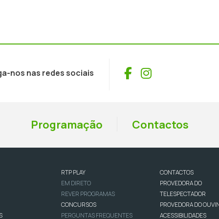
Facebook
Instagram
ga-nos nas redes sociais
Programação
Contactos
RTP PLAY
CONTACTOS
EM DIRETO
PROVEDORA DO
REVER PROGRAMAS
TELESPECTADOR
CONCURSOS
PROVEDORA DO OUVI
S
PERGUNTAS FREQUENTES
ACESSIBILIDADES