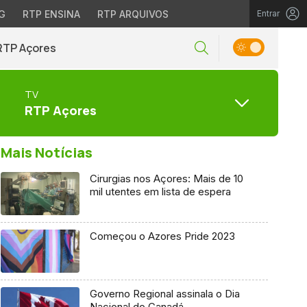
G
RTP ENSINA
RTP ARQUIVOS
Entrar
RTP Açores
TV
RTP Açores
Mais Notícias
Cirurgias nos Açores: Mais de 10
mil utentes em lista de espera
Começou o Azores Pride 2023
Governo Regional assinala o Dia
Nacional do Canadá