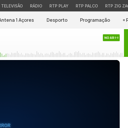
TELEVISÃO
RÁDIO
RTP PLAY
RTP PALCO
RTP ZIG ZA
Antena 1 Açores
Desporto
Programação
+ 
NO AR
RROR