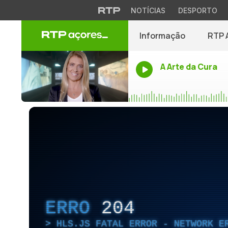
NOTÍCIAS
DESPORTO
Informação
RTP 
A Arte da Cura
ERRO
204
HLS.JS FATAL ERROR - NETWORK E