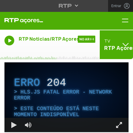
Entrar
Me
RTP Noticias/RTP Açores
NO AR
TV
RTP Açore
ERRO
204
HLS.JS FATAL ERROR - NETWORK
ERROR
ESTE CONTEÚDO ESTÁ NESTE
MOMENTO INDISPONÍVEL