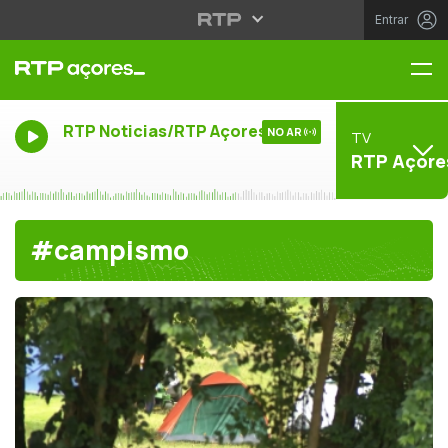
Entrar
Me
RTP Noticias/RTP Açores
NO AR
TV
RTP Açore
#campismo